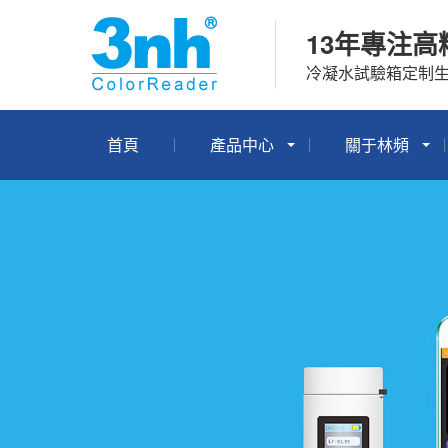
13年專注高
冷凝水試驗箱定制
首頁
產品中心
關于林頻