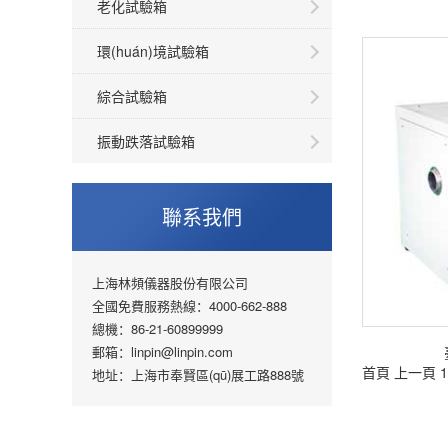
老化試驗箱
環(huán)境試驗箱
綜合試驗箱
振動跌落試驗箱
聯系我們
上海林頻儀器股份有限公司
全國免費服務熱線：4000-662-888
總機：86-21-60899999
郵箱：linpin@linpin.com
首頁
上一頁
1
地址：上海市奉賢區(qū)展工路888號