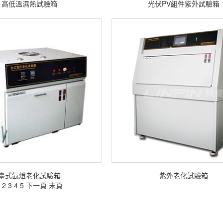
高低溫濕熱試驗箱
光伏PV組件紫外試驗箱
臺式氙燈老化試驗箱
紫外老化試驗箱
2
3
4
5
下一頁
末頁