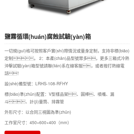
鹽霧循環(huán)腐蝕試驗(yàn)箱
一切規(guī)格可按照客戶實(shí)際情況或量身定制，支持非標(biāo)
定制。 2：本產(chǎn)品型號眾多，更多三箱式冷熱
沖擊試驗(yàn)箱型號請聯(lián)系在線客服，或者撥打熱線電
話！
設(shè)備型號：LRHS-108-RFHY
標(biāo)準(zhǔn)配置：V型樣品架、圓棒、噴嘴、漏
斗、計(jì)量筒、排霧管
外形尺寸：以合同三視圖為準(zhǔn)
工作室尺寸：450×600×400（mm）