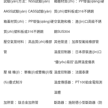
試驗(yàn)方法：
NSS試驗(yàn)
箱體材質(zhì) ：
PP增強(qiáng)硬
AASS試驗(yàn) CASS試驗(yàn)
質(zhì)塑料板或316不銹鋼
箱蓋材質(zhì) ：
PP增強(qiáng)硬
空氣飽和桶 ：
進(jìn)口高級不銹
質(zhì)塑料板或316不銹鋼
鋼SUS304
壓空氣管材料 ：
高品質(zhì)橡膠
其他管道 ：
加厚型氟硅橡膠管
管
溫度控制器 ：
日本原裝進(jìn)口
“優(yōu)易控”品牌溫度儀表
壓 縮 機(jī) ：
單機(jī)或雙機(jī)復
溫度控制器 ：
法國泰康
(fù)疊式制冷
溫度傳感器 ：
PT100鉑金電阻測
溫體
加熱管 ：
鈦合金加熱管
斷路器 ：
施耐德小型斷路器（防