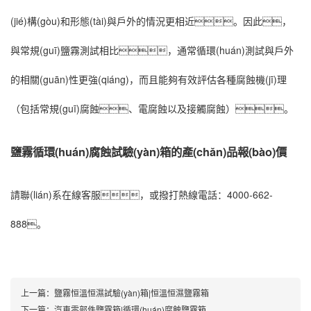
(jié)構(gòu)和形態(tài)與戶外的情況更相近。因此，
與常規(guī)鹽霧測試相比，通常循環(huán)測試與戶外
的相關(guān)性更強(qiáng)，而且能夠有效評估各種腐蝕機(jī)理
（包括常規(guī)腐蝕、電腐蝕以及接觸腐蝕）。
鹽霧循環(huán)腐蝕試驗(yàn)箱的產(chǎn)品報(bào)價
請聯(lián)系在線客服，或撥打熱線電話：4000-662-
888。
上一篇：
鹽霧恒溫恒濕試驗(yàn)箱|恒溫恒濕鹽霧箱
下一篇：
汽車零部件鹽霧箱|循環(huán)腐蝕鹽霧箱