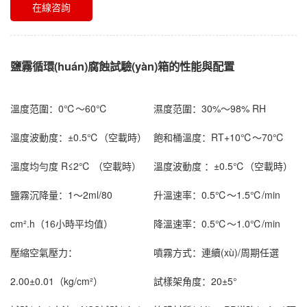
在線咨詢
鹽霧循環(huán)腐蝕試驗(yàn)箱的性能與配置
溫度范圍：
0℃～60℃
濕度范圍：
30%～98% RH
溫度波動度：
±0.5℃（空載時）
飽和桶溫度：
RT+10℃～70℃
溫度均勻度
R≤2℃ （空載時）
溫度波動度 ：
±0.5℃（空載時）
鹽霧沉降量：
1～2ml/80
升溫速率：
0.5℃～1.5℃/min
cm².h（16小時平均值）
降溫速率：
0.5℃～1.0℃/min
壓縮空氣壓力：
噴霧方式：
連續(xù)/周期任選
2.00±0.01（kg/cm²）
試樣架角度：
20±5°