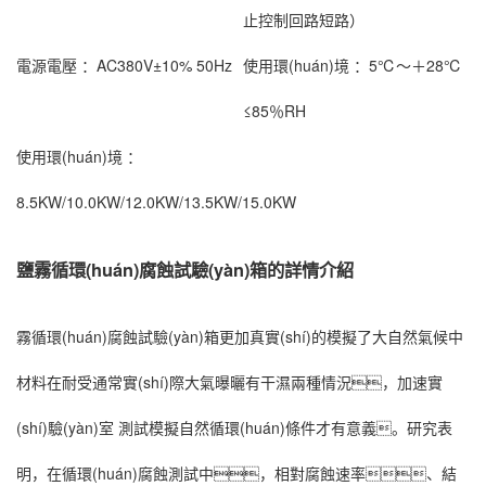
止控制回路短路）
電源電壓 ：
AC380V±10% 50Hz
使用環(huán)境 ：
5℃～＋28℃
≤85％RH
使用環(huán)境 ：
8.5KW/10.0KW/12.0KW/13.5KW/15.0KW
鹽霧循環(huán)腐蝕試驗(yàn)箱的詳情介紹
霧循環(huán)腐蝕試驗(yàn)箱更加真實(shí)的模擬了大自然氣候中
材料在耐受通常實(shí)際大氣曝曬有干濕兩種情況，加速實
(shí)驗(yàn)室 測試模擬自然循環(huán)條件才有意義。研究表
明，在循環(huán)腐蝕測試中，相對腐蝕速率、結