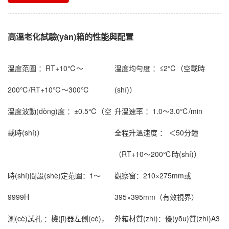
高溫老化試驗(yàn)箱的性能與配置
溫度范圍 ：
RT+10℃～
溫度均勻度 ：
≤2℃（空載時
200℃/RT+10℃～300℃
(shí)）
溫度波動(dòng)度 ：
±0.5℃（空
升溫速率 ：
1.0～3.0℃/min
載時(shí)）
全程升溫速度 ：
＜50分鐘
（RT+10～200℃時(shí)）
時(shí)間設(shè)定范圍：
1～
觀察窗：
210×275mm或
9999H
395×395mm（有效視界）
測(cè)試孔 ：
機(jī)器左側(cè)，
外箱材質(zhì)：
優(yōu)質(zhì)A3