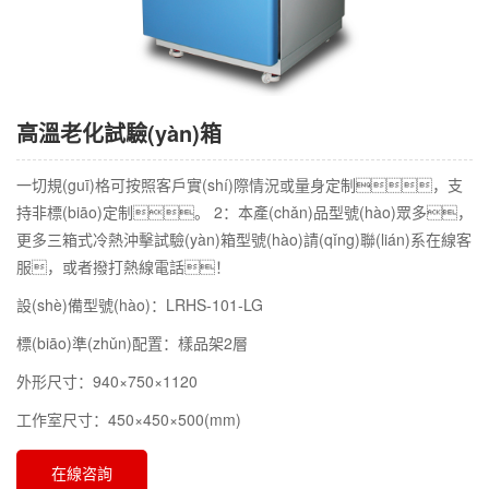
高溫老化試驗(yàn)箱
一切規(guī)格可按照客戶實(shí)際情況或量身定制，支
持非標(biāo)定制。 2：本產(chǎn)品型號(hào)眾多，
更多三箱式冷熱沖擊試驗(yàn)箱型號(hào)請(qǐng)聯(lián)系在線客
服，或者撥打熱線電話！
設(shè)備型號(hào)：LRHS-101-LG
標(biāo)準(zhǔn)配置：樣品架2層
外形尺寸：940×750×1120
工作室尺寸：450×450×500(mm)
在線咨詢